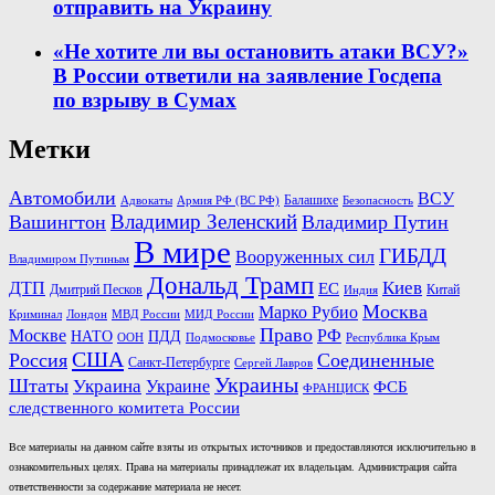
отправить на Украину
«Не хотите ли вы остановить атаки ВСУ?»
В России ответили на заявление Госдепа
по взрыву в Сумах
Метки
Автомобили
ВСУ
Балашихе
Армия РФ (ВС РФ)
Безопасность
Адвокаты
Владимир Зеленский
Вашингтон
Владимир Путин
В мире
ГИБДД
Вооруженных сил
Владимиром Путиным
Дональд Трамп
Киев
ДТП
ЕС
Дмитрий Песков
Китай
Индия
Москва
Марко Рубио
Лондон
МВД России
Криминал
МИД России
Право
Москве
РФ
НАТО
ПДД
ООН
Подмосковье
Республика Крым
США
Россия
Соединенные
Санкт-Петербурге
Сергей Лавров
Украины
Штаты
Украина
Украине
ФСБ
ФРАНЦИСК
следственного комитета России
Все материалы на данном сайте взяты из открытых источников и предоставляются исключительно в
ознакомительных целях. Права на материалы принадлежат их владельцам. Администрация сайта
ответственности за содержание материала не несет.