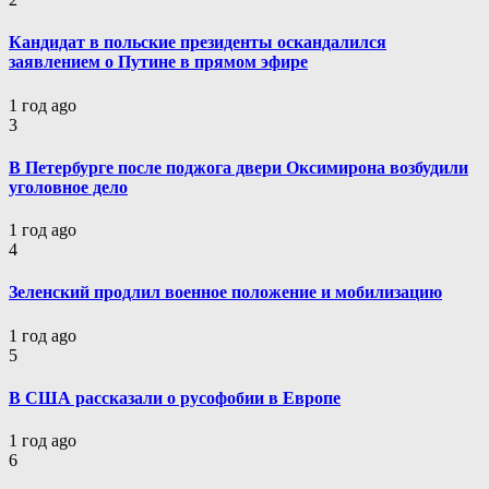
Кандидат в польские президенты оскандалился
заявлением о Путине в прямом эфире
1 год ago
3
В Петербурге после поджога двери Оксимирона возбудили
уголовное дело
1 год ago
4
Зеленский продлил военное положение и мобилизацию
1 год ago
5
В США рассказали о русофобии в Европе
1 год ago
6