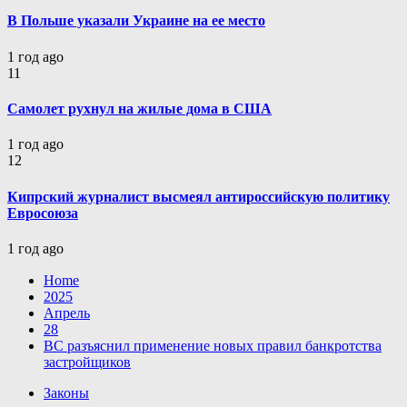
В Польше указали Украине на ее место
1 год ago
11
Самолет рухнул на жилые дома в США
1 год ago
12
Кипрский журналист высмеял антироссийскую политику
Евросоюза
1 год ago
Home
2025
Апрель
28
ВС разъяснил применение новых правил банкротства
застройщиков
Законы