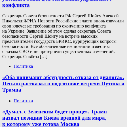
конфликта
Секретарь Совета безопасности РФ Сергей Шойгу Алексей
Никольский/РИА Новости Российские власти вновь озвучили
свои ключевые требования по окончанию конфликта
на Украине. Заявление об этом сделал секретарь Совета
безопасности Сергей Шойгу на встрече высоких
представителей государств БРИКС, курирующих вопросы
безопасности. Все обозначенные им позиции известны
с начала СВО и не претерпели существенных изменений.
Секретарь Совбеза […]
Политика
«Оба понимают абсурдность отказа от диалога».
Песков рассказал о подготовке встречи Путина и
Трампа
Политика
«Думал, с Зеленским будет проще». Трамп
назвал позицию Киева вредной для мира,
к которому уже готова Москва