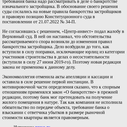
требования банка надо рассматривать в деле о банкротстве
изначального застройщика. В обоснование своего решения
суды сослались на новые правила банкротства застройщиков
и правовую позицию Конституционного суда в
постановлении от 21.07.2022 № 34-П.
Не согласившись с решением, «Центр-инвест» подал жалобу в
Верховный суд. В ней он настаивал, что обстоятельства
рассматриваемого спора возникли до изменения правил
банкротства застройщика. Дело возбудили до того, как
вступили в силу поправки, исключающие юрлиц из категории
участников строительства в делах о несостоятельности
(вступили в силу 27 июня 2019-го). Поэтому новая редакция
закона не применима к данному делу.
Экономколлегия отменила акты апелляции и кассации и
оставила в силе решение первой инстанции. В
мотивировочной части определения сказано, что к спорным
отношениям применялся закон «О банкротстве» в прежней
редакции, поэтому банк мог претендовать на получение
жилого помещения в натуре. Так как компания не исполнила
обязательство по передаче объекта, требование банка о
взыскании с ответчика убытков в размере рыночной
стоимости квартиры является правомерным.