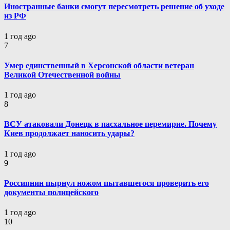
Иностранные банки смогут пересмотреть решение об уходе
из РФ
1 год ago
7
Умер единственный в Херсонской области ветеран
Великой Отечественной войны
1 год ago
8
ВСУ атаковали Донецк в пасхальное перемирие. Почему
Киев продолжает наносить удары?
1 год ago
9
Россиянин пырнул ножом пытавшегося проверить его
документы полицейского
1 год ago
10