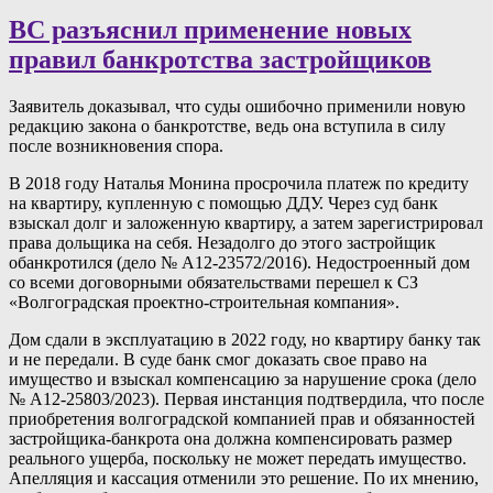
ВС разъяснил применение новых
правил банкротства застройщиков
Заявитель доказывал, что суды ошибочно применили новую
редакцию закона о банкротстве, ведь она вступила в силу
после возникновения спора.
В 2018 году Наталья Монина просрочила платеж по кредиту
на квартиру, купленную с помощью ДДУ. Через суд банк
взыскал долг и заложенную квартиру, а затем зарегистрировал
права дольщика на себя. Незадолго до этого застройщик
обанкротился (дело № А12-23572/2016). Недостроенный дом
со всеми договорными обязательствами перешел к СЗ
«Волгоградская проектно-строительная компания».
Дом сдали в эксплуатацию в 2022 году, но квартиру банку так
и не передали. В суде банк смог доказать свое право на
имущество и взыскал компенсацию за нарушение срока (дело
№ А12-25803/2023). Первая инстанция подтвердила, что после
приобретения волгоградской компанией прав и обязанностей
застройщика-банкрота она должна компенсировать размер
реального ущерба, поскольку не может передать имущество.
Апелляция и кассация отменили это решение. По их мнению,