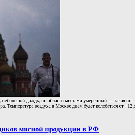
ебольшой дождь, по области местами умеренный — такая погода
а. Температура воздуха в Москве днем будет колебаться от +12
щиков мясной продукции в РФ