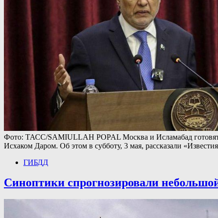
Фото: ТАСС/SAMIULLAH POPAL Москва и Исламабад готовят т
Исхаком Даром. Об этом в субботу, 3 мая, рассказали «Извес
ГИБДД
Синоптики спрогнозировали небольшой 