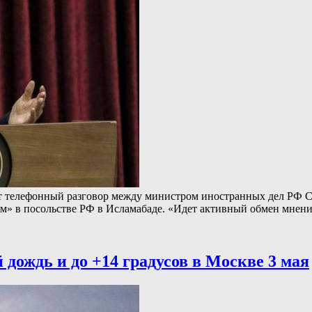
елефонный разговор между министром иностранных дел РФ Сер
тиям» в посольстве РФ в Исламабаде. «Идет активный обмен мне
дождь и до +14 градусов в Москве 3 мая