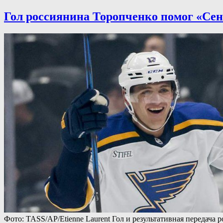
Гол россиянина Торопченко помог «Се
Фото: TASS/AP/Etienne Laurent Гол и результативная передач