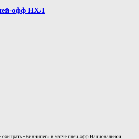
плей-офф НХЛ
у» обыграть «Виннипег» в матче плей-офф Национальной