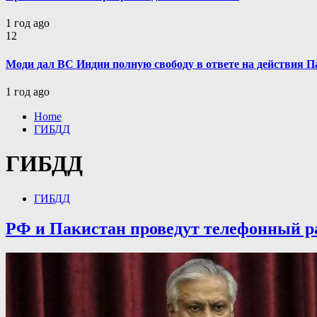
1 год ago
12
Моди дал ВС Индии полную свободу в ответе на действия П
1 год ago
Home
ГИБДД
ГИБДД
ГИБДД
РФ и Пакистан проведут телефонный р