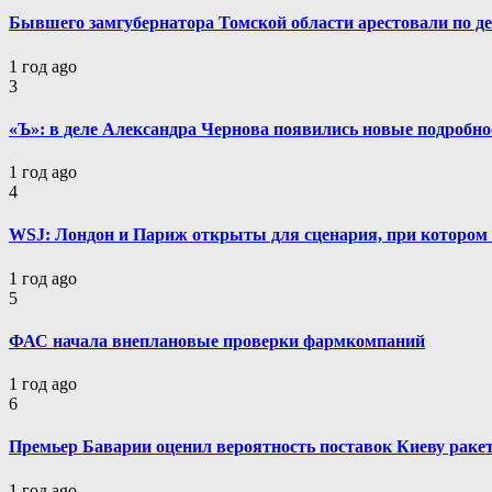
Бывшего замгубернатора Томской области арестовали по д
1 год ago
3
«Ъ»: в деле Александра Чернова появились новые подробно
1 год ago
4
WSJ: Лондон и Париж открыты для сценария, при котором
1 год ago
5
ФАС начала внеплановые проверки фармкомпаний
1 год ago
6
Премьер Баварии оценил вероятность поставок Киеву ракет
1 год ago