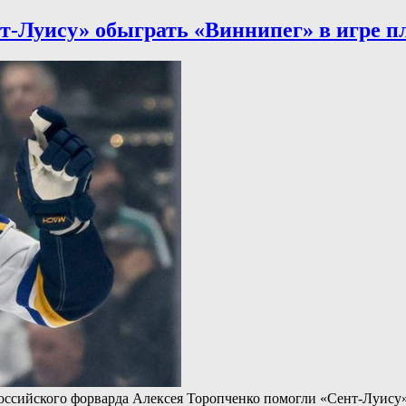
нт-Луису» обыграть «Виннипег» в игре 
а российского форварда Алексея Торопченко помогли «Сент-Луис