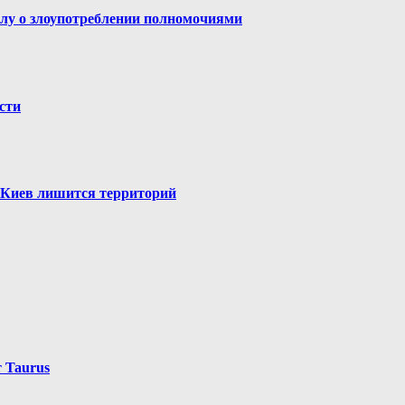
елу о злоупотреблении полномочиями
сти
 Киев лишится территорий
 Taurus