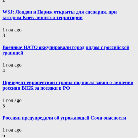
WSJ: Лондон и Париж открыты для сценария, при
котором Киев лишится территорий
1 год ago
3
Военные НАТО оккупировали город рядом с российской
границей
1 год ago
4
Президент европейской страны подписал закон о лишении
россиян ВНЖ за поездки в РФ
1 год ago
5
Россиян предупредили об угрожающей Сочи опасности
1 год ago
6