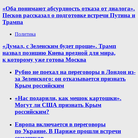
«Оба понимают абсурдность отказа от диалога».
Песков рассказал о подготовке встречи Путина и
Трампа
Политика
«Думал, с Зеленским будет проще». Трамп
назвал позицию Киева вредной для мира,
к которому уже готова Москва
Рубио не поехал на переговоры в Лондон из-
за Зеленского: он отказывается признать
Крым российским
«Нас подарили, как мешок картошки».
Могут ли США признать Крым
российским?
Европа включается в переговоры
по Украине. В Париже прошли встречи
союзников