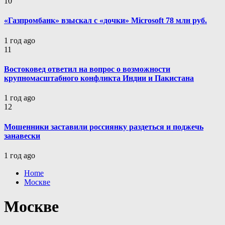
10
«Газпромбанк» взыскал с «дочки» Microsoft 78 млн руб.
1 год ago
11
Востоковед ответил на вопрос о возможности
крупномасштабного конфликта Индии и Пакистана
1 год ago
12
Мошенники заставили россиянку раздеться и поджечь
занавески
1 год ago
Home
Москве
Москве