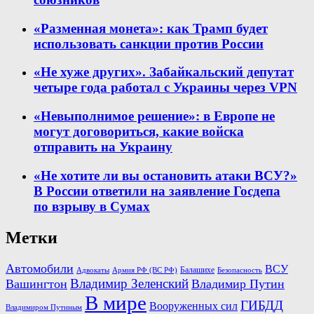
«Разменная монета»: как Трамп будет
использовать санкции против России
«Не хуже других». Забайкальский депутат
четыре года работал с Украины через VPN
«Невыполнимое решение»: в Европе не
могут договориться, какие войска
отправить на Украину
«Не хотите ли вы остановить атаки ВСУ?»
В России ответили на заявление Госдепа
по взрыву в Сумах
Метки
Автомобили
ВСУ
Балашихе
Армия РФ (ВС РФ)
Безопасность
Адвокаты
Владимир Зеленский
Вашингтон
Владимир Путин
В мире
ГИБДД
Вооруженных сил
Владимиром Путиным