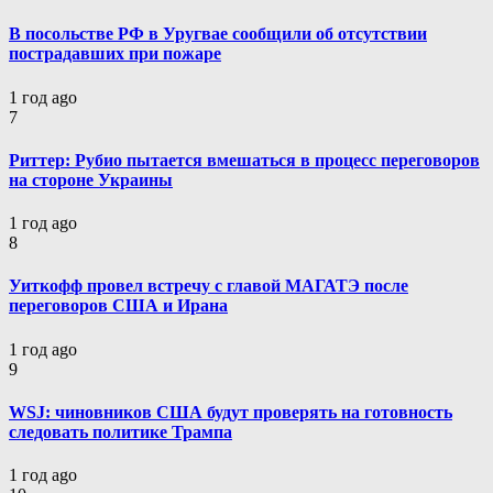
В посольстве РФ в Уругвае сообщили об отсутствии
пострадавших при пожаре
1 год ago
7
Риттер: Рубио пытается вмешаться в процесс переговоров
на стороне Украины
1 год ago
8
Уиткофф провел встречу с главой МАГАТЭ после
переговоров США и Ирана
1 год ago
9
WSJ: чиновников США будут проверять на готовность
следовать политике Трампа
1 год ago