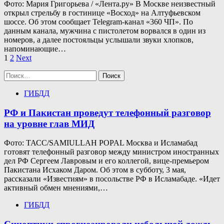
Фото: Мария Григорьева / «Лента.ру» В Москве неизвестный
открыл стрельбу в гостинице «Восход» на Алтуфьевском
шоссе. Об этом сообщает Telegram-канал «360 ЧП». По
данным канала, мужчина с пистолетом ворвался в один из
номеров, а далее постояльцы услышали звуки хлопков,
напоминающие…
Пагинация
1
2
Next
записей
Найти:
ГИБДД
РФ и Пакистан проведут телефонный разговор
на уровне глав МИД
Фото: ТАСС/SAMIULLAH POPAL Москва и Исламабад
готовят телефонный разговор между министром иностранных
дел РФ Сергеем Лавровым и его коллегой, вице-премьером
Пакистана Исхаком Даром. Об этом в субботу, 3 мая,
рассказали «Известиям» в посольстве РФ в Исламабаде. «Идет
активный обмен мнениями,…
ГИБДД