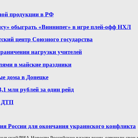
ной продукции в РФ
ису» обыграть «Виннипег» в игре плей-офф НХЛ
ский центр Союзного государства
граничении нагрузки учителей
елями в майские праздники
ые дома в Донецке
,1 млн рублей за один рейд
1 ДТП
вия России для окончания украинского конфликта
ольский/РИА Новости Российские власти вновь озвучили свои 