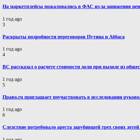
На маркетплейсы пожаловались в ФАС из-за занижения цен
1 год ago
3
Раскрыты подробности переговоров Путина и Аббаса
1 год ago
4
ВС рассказал о расчете стоимости доли при выходе из обще
1 год ago
5
Право.ru приглашает поучаствовать в исследовании руков
1 год ago
6
Следствие потребовало ареста зарубившей трех своих детей
1 год ago