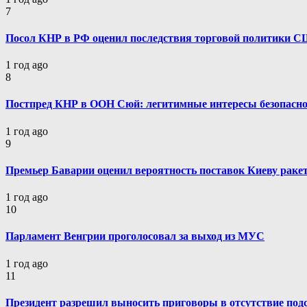
7
Посол КНР в РФ оценил последствия торговой политики 
1 год ago
8
Постпред КНР в ООН Сюй: легитимные интересы безопасн
1 год ago
9
Премьер Баварии оценил вероятность поставок Киеву ракет
1 год ago
10
Парламент Венгрии проголосовал за выход из МУС
1 год ago
11
Президент разрешил выносить приговоры в отсутствие по