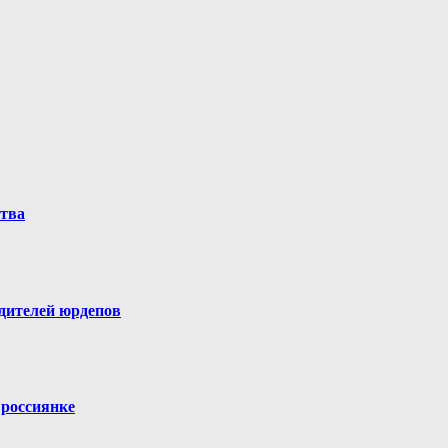
ства
одителей юрдепов
 россиянке