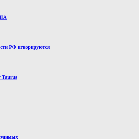
США
ости РФ игнорируются
 Taurus
дсудимых