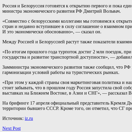
Россия и Белоруссия готовятся к открытию первого и пока един
министра экономического развития РФ Дмитрий Вольвач.
«Совместно с белорусскими коллегами мы готовимся к открыт
стран и недавно вступившее в силу соглашение о взаимном при
И это экономически обоснованно», — сказал он.
Между Россией и Белоруссией растут также показатели взаимно
«По итогам прошлого года турпоток достиг 2 млн поездок, при
государства и развитие транспортной доступности», — добавил
Замминистра экономического развития также сообщил, что РФ
гармонизации условий работы на туристических рынках.
«При этом у каждой страны своя маркетинговая политика и нац
стоит забывать, что в прошлом году Россия запустила свой с
выставках на Ближнем Востоке, в Азии и СНГ», — рассказал В
На брифинге 17 апреля официальный представитель Кремля Дми
территории бывшего СССР. Кроме того, он отметил, что СГ пр
Источник:
iz.ru
Next Post