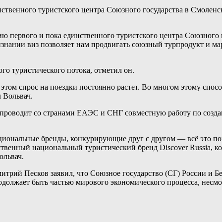
ственного туристского центра Союзного государства в Смоленске
ию первого и пока единственного туристского центра Союзного
знании виз позволяет нам продвигать союзный турпродукт и мар
го туристического потока, отметил он.
 этом спрос на поездки постоянно растет. Во многом этому спо
 Вольвач.
 проводит со странами ЕАЭС и СНГ совместную работу по созд
иональные бренды, конкурирующие друг с другом — всё это позв
обственный национальный туристический бренд Discover Russia,
ольвач.
трий Песков заявил, что Союзное государство (СГ) России и Б
одолжает быть частью мирового экономического процесса, несмо