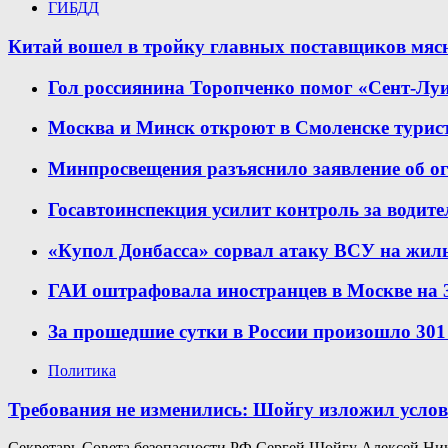
ГИБДД
Китай вошел в тройку главных поставщиков мяс
Гол россиянина Торопченко помог «Сент-Лу
Москва и Минск откроют в Смоленске турист
Минпросвещения разъяснило заявление об о
Госавтоинспекция усилит контроль за водит
«Купол Донбасса» сорвал атаку ВСУ на жил
ГАИ оштрафовала иностранцев в Москве на 3
За прошедшие сутки в России произошло 30
Политика
Требования не изменились: Шойгу изложил усло
Секретарь Совета безопасности РФ Сергей Шойгу Алексей Ник