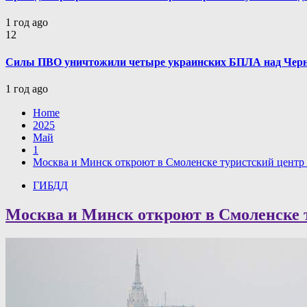
1 год ago
12
Силы ПВО уничтожили четыре украинских БПЛА над Черн
1 год ago
Home
2025
Май
1
Москва и Минск откроют в Смоленске туристский центр
ГИБДД
Москва и Минск откроют в Смоленске т