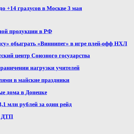
о +14 градусов в Москве 3 мая
ной продукции в РФ
ису» обыграть «Виннипег» в игре плей-офф НХЛ
ский центр Союзного государства
граничении нагрузки учителей
елями в майские праздники
ые дома в Донецке
,1 млн рублей за один рейд
1 ДТП