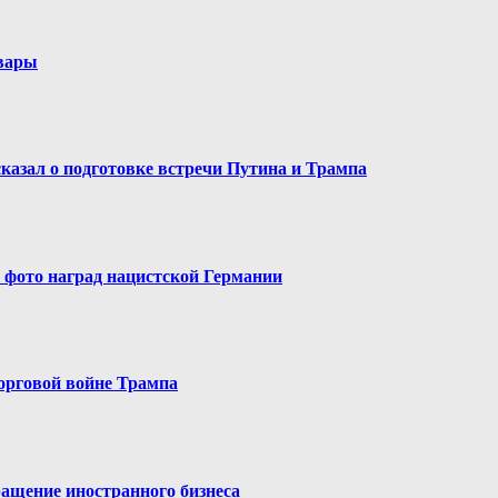
овары
сказал о подготовке встречи Путина и Трампа
 фото наград нацистской Германии
торговой войне Трампа
ращение иностранного бизнеса