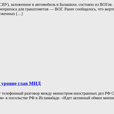
СВУ), заложенное в автомобиль в Балашихе, состояло из ВОГов. 
еприпаса для гранатометов — ВОГ. Ранее сообщалось, что жертв
руженных […]
а уровне глав МИД
елефонный разговор между министром иностранных дел РФ Сер
тиям» в посольстве РФ в Исламабаде. «Идет активный обмен мне