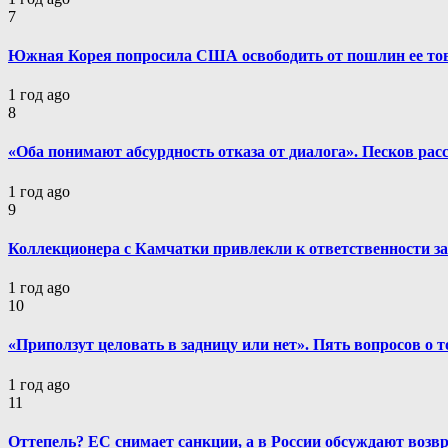
7
Южная Корея попросила США освободить от пошлин ее т
1 год ago
8
«Оба понимают абсурдность отказа от диалога». Песков рас
1 год ago
9
Коллекционера с Камчатки привлекли к ответственности за
1 год ago
10
«Приползут целовать в задницу или нет». Пять вопросов о 
1 год ago
11
Оттепель? ЕС снимает санкции, а в России обсуждают возв