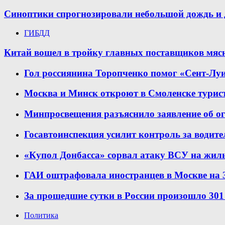
Синоптики спрогнозировали небольшой дождь и д
ГИБДД
Китай вошел в тройку главных поставщиков мяс
Гол россиянина Торопченко помог «Сент-Лу
Москва и Минск откроют в Смоленске турист
Минпросвещения разъяснило заявление об о
Госавтоинспекция усилит контроль за водит
«Купол Донбасса» сорвал атаку ВСУ на жил
ГАИ оштрафовала иностранцев в Москве на 3
За прошедшие сутки в России произошло 30
Политика