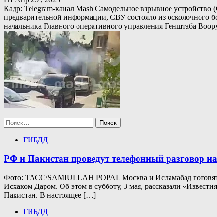
Кадр: Telegram-канал Mash Самодельное взрывное устройство (
предварительной информации, СВУ состояло из осколочного бо
начальника Главного оперативного управления Генштаба Воо
Найти:
ГИБДД
РФ и Пакистан проведут телефонный разговор н
Фото: ТАСС/SAMIULLAH POPAL Москва и Исламабад готовят т
Исхаком Даром. Об этом в субботу, 3 мая, рассказали «Извес
Пакистан. В настоящее […]
ГИБДД