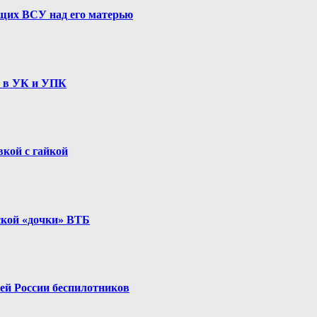
ащих ВСУ над его матерью
ы в УК и УПК
вкой с гайкой
ской «дочки» ВТБ
ей России беспилотников