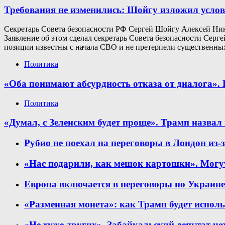
Требования не изменились: Шойгу изложил усло
Секретарь Совета безопасности РФ Сергей Шойгу Алексей Ник
Заявление об этом сделал секретарь Совета безопасности Сер
позиции известны с начала СВО и не претерпели существенны
Политика
«Оба понимают абсурдность отказа от диалога». 
Политика
«Думал, с Зеленским будет проще». Трамп назвал
Рубио не поехал на переговоры в Лондон из-
«Нас подарили, как мешок картошки». Мог
Европа включается в переговоры по Украин
«Разменная монета»: как Трамп будет испол
«Не хуже других». Забайкальский депутат че