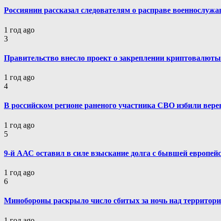
Россиянин рассказал следователям о расправе военнослуж
1 год ago
3
Правительство внесло проект о закреплении криптовалют
1 год ago
4
В российском регионе раненого участника СВО избили вере
1 год ago
5
9-й ААС оставил в силе взыскание долга с бывшей европей
1 год ago
6
Минобороны раскрыло число сбитых за ночь над территори
1 год ago