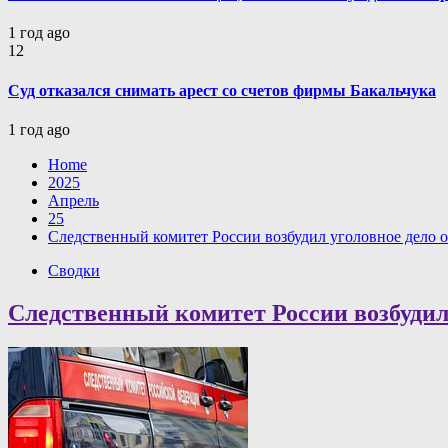
1 год ago
12
Суд отказался снимать арест со счетов фирмы Бакальчука
1 год ago
Home
2025
Апрель
25
Следственный комитет России возбудил уголовное дело 
Сводки
Следственный комитет России возбудил