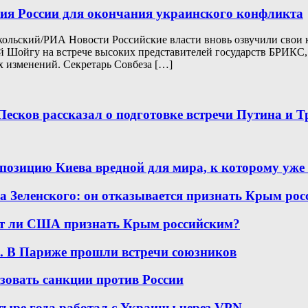
вия России для окончания украинского конфликта
ольский/РИА Новости Российские власти вновь озвучили свои 
гей Шойгу на встрече высоких представителей государств БРИК
х изменений. Секретарь Совбеза […]
Песков рассказал о подготовке встречи Путина и 
 позицию Киева вредной для мира, к которому уже
за Зеленского: он отказывается признать Крым ро
ут ли США признать Крым российским?
е. В Париже прошли встречи союзников
ьзовать санкции против России
тыре года работал с Украины через VPN