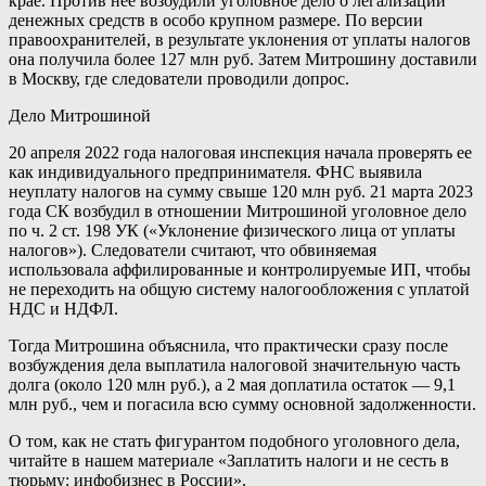
крае. Против нее возбудили уголовное дело о легализации
денежных средств в особо крупном размере. По версии
правоохранителей, в результате уклонения от уплаты налогов
она получила более 127 млн руб. Затем Митрошину доставили
в Москву, где следователи проводили допрос.
Дело Митрошиной
20 апреля 2022 года налоговая инспекция начала проверять ее
как индивидуального предпринимателя. ФНС выявила
неуплату налогов на сумму свыше 120 млн руб. 21 марта 2023
года СК возбудил в отношении Митрошиной уголовное дело
по ч. 2 ст. 198 УК («Уклонение физического лица от уплаты
налогов»). Следователи считают, что обвиняемая
использовала аффилированные и контролируемые ИП, чтобы
не переходить на общую систему налогообложения с уплатой
НДС и НДФЛ.
Тогда Митрошина объяснила, что практически сразу после
возбуждения дела выплатила налоговой значительную часть
долга (около 120 млн руб.), а 2 мая доплатила остаток — 9,1
млн руб., чем и погасила всю сумму основной задолженности.
О том, как не стать фигурантом подобного уголовного дела,
читайте в нашем материале «Заплатить налоги и не сесть в
тюрьму: инфобизнес в России».