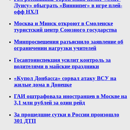
Луису» обыграть «Виннипег» в игре плей-
офф НХЛ
Москва и Минск откроют в Смоленске
туристский центр Союзного государства
Минпросвещения разъяснило заявление об
ограничении нагрузки учителей
Госавтоинспекция усилит контроль за
водителями в майские праздники
«Купол Донбасса» сорвал атаку ВСУ на
жилые дома в Донецке
ГАИ оштрафовала иностранцев в Москве на
3,1 млн рублей за один рейд
За прошедшие сутки в России произошло
301 ДТП