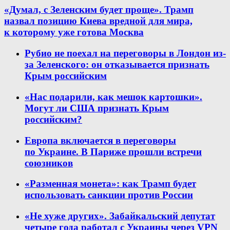
«Думал, с Зеленским будет проще». Трамп
назвал позицию Киева вредной для мира,
к которому уже готова Москва
Рубио не поехал на переговоры в Лондон из-
за Зеленского: он отказывается признать
Крым российским
«Нас подарили, как мешок картошки».
Могут ли США признать Крым
российским?
Европа включается в переговоры
по Украине. В Париже прошли встречи
союзников
«Разменная монета»: как Трамп будет
использовать санкции против России
«Не хуже других». Забайкальский депутат
четыре года работал с Украины через VPN