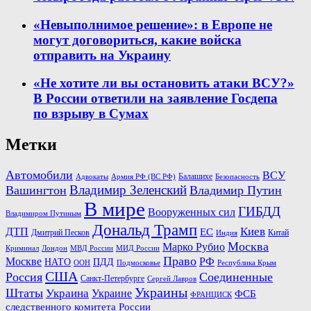
«Невыполнимое решение»: в Европе не
могут договориться, какие войска
отправить на Украину
«Не хотите ли вы остановить атаки ВСУ?»
В России ответили на заявление Госдепа
по взрыву в Сумах
Метки
Автомобили
ВСУ
Балашихе
Армия РФ (ВС РФ)
Безопасность
Адвокаты
Владимир Зеленский
Вашингтон
Владимир Путин
В мире
ГИБДД
Вооруженных сил
Владимиром Путиным
Дональд Трамп
Киев
ДТП
ЕС
Дмитрий Песков
Китай
Индия
Москва
Марко Рубио
Лондон
МВД России
Криминал
МИД России
Право
Москве
РФ
НАТО
ПДД
ООН
Подмосковье
Республика Крым
США
Россия
Соединенные
Санкт-Петербурге
Сергей Лавров
Украины
Штаты
Украина
Украине
ФСБ
ФРАНЦИСК
следственного комитета России