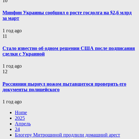
10
Минфин Украины сообщил о росте госдолга на $2,6 млрд
за март
1 год ago
11
Стало известно об одном решении США после подписания
сделки с Украиной
1 год ago
12
Россиянин пырнул ножом пытавшегося проверить его
документы полицейского
1 год ago
Home
2025
Апрель
24
Блогеру Митрошиной продлили домашний арест