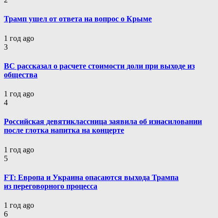
Трамп ушел от ответа на вопрос о Крыме
1 год ago
3
ВС рассказал о расчете стоимости доли при выходе из
общества
1 год ago
4
Российская девятиклассница заявила об изнасиловании
после глотка напитка на концерте
1 год ago
5
FT: Европа и Украина опасаются выхода Трампа
из переговорного процесса
1 год ago
6