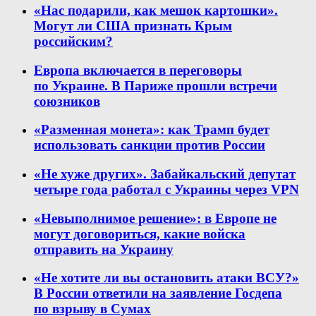
«Нас подарили, как мешок картошки».
Могут ли США признать Крым
российским?
Европа включается в переговоры
по Украине. В Париже прошли встречи
союзников
«Разменная монета»: как Трамп будет
использовать санкции против России
«Не хуже других». Забайкальский депутат
четыре года работал с Украины через VPN
«Невыполнимое решение»: в Европе не
могут договориться, какие войска
отправить на Украину
«Не хотите ли вы остановить атаки ВСУ?»
В России ответили на заявление Госдепа
по взрыву в Сумах