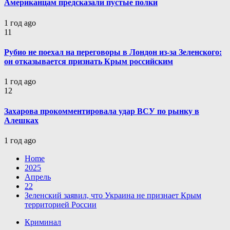
Американцам предсказали пустые полки
1 год ago
11
Рубио не поехал на переговоры в Лондон из-за Зеленского:
он отказывается признать Крым российским
1 год ago
12
Захарова прокомментировала удар ВСУ по рынку в
Алешках
1 год ago
Home
2025
Апрель
22
Зеленский заявил, что Украина не признает Крым
территорией России
Криминал