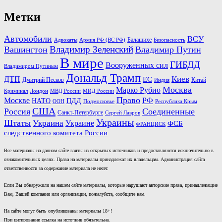
Метки
Автомобили
ВСУ
Балашихе
Армия РФ (ВС РФ)
Безопасность
Адвокаты
Владимир Зеленский
Вашингтон
Владимир Путин
В мире
ГИБДД
Вооруженных сил
Владимиром Путиным
Дональд Трамп
Киев
ДТП
ЕС
Дмитрий Песков
Китай
Индия
Москва
Марко Рубио
Лондон
МВД России
Криминал
МИД России
Право
Москве
РФ
НАТО
ПДД
ООН
Подмосковье
Республика Крым
США
Россия
Соединенные
Санкт-Петербурге
Сергей Лавров
Украины
Штаты
Украина
Украине
ФСБ
ФРАНЦИСК
следственного комитета России
Все материалы на данном сайте взяты из открытых источников и предоставляются исключительно в
ознакомительных целях. Права на материалы принадлежат их владельцам. Администрация сайта
ответственности за содержание материала не несет.
Если Вы обнаружили на нашем сайте материалы, которые нарушают авторские права, принадлежащие
Вам, Вашей компании или организации, пожалуйста, сообщите нам.
На сайте могут быть опубликованы материалы 18+!
При цитировании ссылка на источник обязательна.