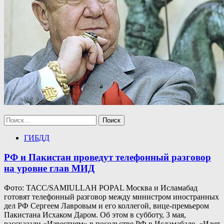
Найти:
ГИБДД
РФ и Пакистан проведут телефонный разговор
на уровне глав МИД
Фото: ТАСС/SAMIULLAH POPAL Москва и Исламабад
готовят телефонный разговор между министром иностранных
дел РФ Сергеем Лавровым и его коллегой, вице-премьером
Пакистана Исхаком Даром. Об этом в субботу, 3 мая,
рассказали «Известиям» в посольстве РФ в Исламабаде. «Идет