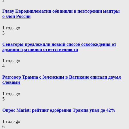
Главу Евродипломатии обвинили в повторении мантры
о злой России
1 год ago
3
Сенаторы предложили новый способ освобождения от
административной ответственности
1 год ago
4
Разговор Трампа с Зеленским в Ватикане описали двумя
словами
1 год ago
5
Опрос Marist: рейтинг одобрения Трампа упал до 42%
1 год ago
6