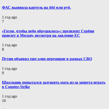
ФАС выявила картель на 444 млн руб.
1 год ago
7
«Готов, чтобы небо обрушилось»: президент Сербии
приедет в Москву, несмотря на давление ЕС
1 год ago
8
Путин объявил еще одно перемирие в рамках СВО
1 год ago
9
Школьник попытался задушить мать из-за запрета играть
в Counter-Strike
1 год ago
10