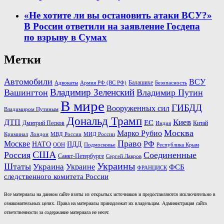
«Не хотите ли вы остановить атаки ВСУ?»
В России ответили на заявление Госдепа
по взрыву в Сумах
Метки
Автомобили
ВСУ
Балашихе
Армия РФ (ВС РФ)
Безопасность
Адвокаты
Владимир Зеленский
Вашингтон
Владимир Путин
В мире
ГИБДД
Вооруженных сил
Владимиром Путиным
Дональд Трамп
Киев
ДТП
ЕС
Дмитрий Песков
Китай
Индия
Москва
Марко Рубио
Лондон
МВД России
Криминал
МИД России
Право
Москве
РФ
НАТО
ПДД
ООН
Подмосковье
Республика Крым
США
Россия
Соединенные
Санкт-Петербурге
Сергей Лавров
Украины
Штаты
Украина
Украине
ФСБ
ФРАНЦИСК
следственного комитета России
Все материалы на данном сайте взяты из открытых источников и предоставляются исключительно в
ознакомительных целях. Права на материалы принадлежат их владельцам. Администрация сайта
ответственности за содержание материала не несет.