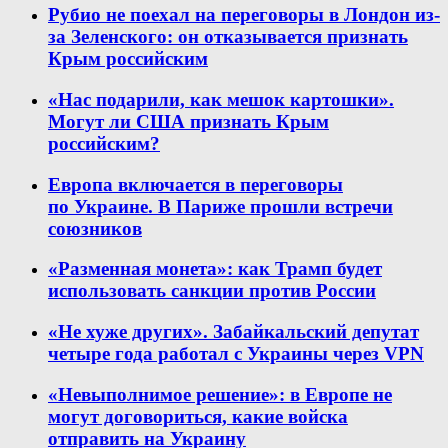
Рубио не поехал на переговоры в Лондон из-
за Зеленского: он отказывается признать
Крым российским
«Нас подарили, как мешок картошки».
Могут ли США признать Крым
российским?
Европа включается в переговоры
по Украине. В Париже прошли встречи
союзников
«Разменная монета»: как Трамп будет
использовать санкции против России
«Не хуже других». Забайкальский депутат
четыре года работал с Украины через VPN
«Невыполнимое решение»: в Европе не
могут договориться, какие войска
отправить на Украину