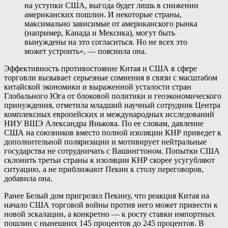
на уступки США, выгода будет лишь в снижении
американских пошлин. И некоторые страны,
максимально зависимые от американского рынка
(например, Канада и Мексика), могут быть
вынуждены на это согласиться. Но не всех это
может устроить», — пояснила она.
Эффективность противостояние Китая и США в сфере
торговли вызывает серьезные сомнения в связи с масштабом
китайской экономики и выраженной усталости стран
Глобального Юга от блоковой политики и геоэкономического
принуждения, отметила младший научный сотрудник Центра
комплексных европейских и международных исследований
НИУ ВШЭ Александра Янькова. По ее словам, давление
США на союзников вместо полной изоляции КНР приведет к
дополнительной поляризации и мотивирует нейтральные
государства не сотрудничать с Вашингтоном. Попытки США
склонить третьи страны к изоляции КНР скорее усугубляют
ситуацию, а не приближают Пекин к столу переговоров,
добавила она.
Ранее Белый дом пригрозил Пекину, что реакция Китая на
начало США торговой войны против него может привести к
новой эскалации, а конкретно — к росту ставки импортных
пошлин с нынешних 145 процентов до 245 процентов. В