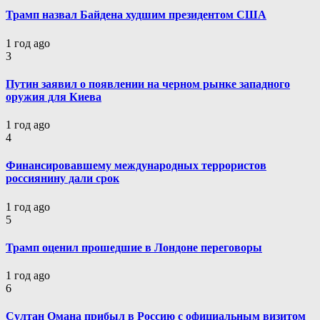
Трамп назвал Байдена худшим президентом США
1 год ago
3
Путин заявил о появлении на черном рынке западного
оружия для Киева
1 год ago
4
Финансировавшему международных террористов
россиянину дали срок
1 год ago
5
Трамп оценил прошедшие в Лондоне переговоры
1 год ago
6
Султан Омана прибыл в Россию с официальным визитом