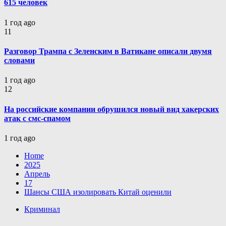
615 человек
1 год ago
11
Разговор Трампа с Зеленским в Ватикане описали двумя
словами
1 год ago
12
На российские компании обрушился новый вид хакерских
атак с смс-спамом
1 год ago
Home
2025
Апрель
17
Шансы США изолировать Китай оценили
Криминал