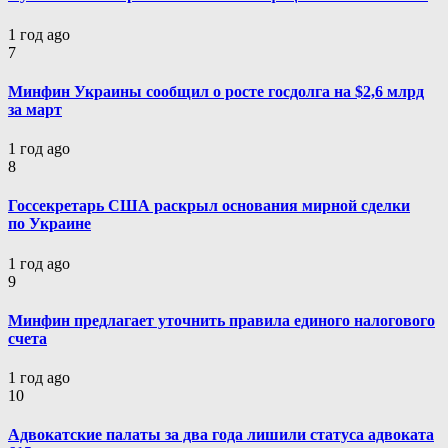
1 год ago
7
Минфин Украины сообщил о росте госдолга на $2,6 млрд
за март
1 год ago
8
Госсекретарь США раскрыл основания мирной сделки
по Украине
1 год ago
9
Минфин предлагает уточнить правила единого налогового
счета
1 год ago
10
Адвокатские палаты за два года лишили статуса адвоката