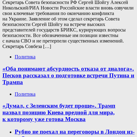
Секретарь Совета безопасности РФ Сергей Шойгу Алексей
Никольский/РИА Новости Российские власти вновь озвучили
свои ключевые требования по окончанию конфликта
на Украине. Заявление об этом сделал секретарь Совета
безопасности Сергей Шойгу на встрече высоких
представителей государств БРИКС, курирующих вопросы
безопасности. Все обозначенные им позиции известны
с начала СВО и не претерпели существенных изменений.
Секретарь Совбеза […]
Политика
«Оба понимают абсурдность отказа от диалога».
Песков рассказал о подготовке встречи Путина и
Трампа
Политика
«Думал, с Зеленским будет проще». Трамп
назвал позицию Киева вредной для мира,
к которому уже готова Москва
Рубио не поехал на переговоры в Лондон из-