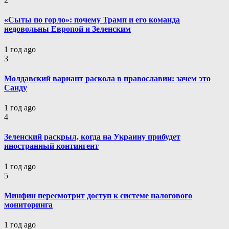
«Cыты по горло»: почему Трамп и его команда
недовольны Европой и Зеленским
1 год ago
3
Молдавский вариант раскола в православии: зачем это
Санду
1 год ago
4
Зеленский раскрыл, когда на Украину прибудет
иностранный контингент
1 год ago
5
Минфин пересмотрит доступ к системе налогового
мониторинга
1 год ago