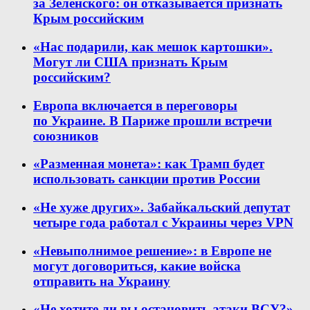
за Зеленского: он отказывается признать
Крым российским
«Нас подарили, как мешок картошки».
Могут ли США признать Крым
российским?
Европа включается в переговоры
по Украине. В Париже прошли встречи
союзников
«Разменная монета»: как Трамп будет
использовать санкции против России
«Не хуже других». Забайкальский депутат
четыре года работал с Украины через VPN
«Невыполнимое решение»: в Европе не
могут договориться, какие войска
отправить на Украину
«Не хотите ли вы остановить атаки ВСУ?»