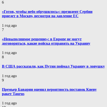
6
«Готов, чтобы небо обрушилось»: президент Сербии
приедет в Москву, несмотря на давление ЕС
1 год ago
7
«Невыполнимое решение»: в Европе не могут
договориться, какие войска отправить на Украину
1 год ago
8
В США рассказали, как Путин поймал Украину в ловушку
1 год ago
9
Премьер Баварии оценил вероятность поставок Киеву
ракет Taurus
1 год ago