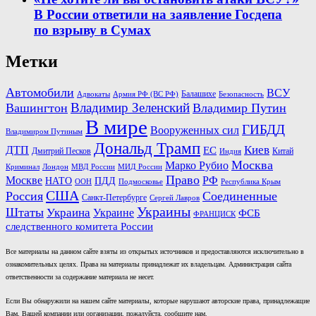
В России ответили на заявление Госдепа
по взрыву в Сумах
Метки
Автомобили
ВСУ
Балашихе
Армия РФ (ВС РФ)
Безопасность
Адвокаты
Владимир Зеленский
Вашингтон
Владимир Путин
В мире
ГИБДД
Вооруженных сил
Владимиром Путиным
Дональд Трамп
Киев
ДТП
ЕС
Дмитрий Песков
Китай
Индия
Москва
Марко Рубио
Лондон
МВД России
Криминал
МИД России
Право
Москве
РФ
НАТО
ПДД
ООН
Подмосковье
Республика Крым
США
Россия
Соединенные
Санкт-Петербурге
Сергей Лавров
Украины
Штаты
Украина
Украине
ФСБ
ФРАНЦИСК
следственного комитета России
Все материалы на данном сайте взяты из открытых источников и предоставляются исключительно в
ознакомительных целях. Права на материалы принадлежат их владельцам. Администрация сайта
ответственности за содержание материала не несет.
Если Вы обнаружили на нашем сайте материалы, которые нарушают авторские права, принадлежащие
Вам, Вашей компании или организации, пожалуйста, сообщите нам.